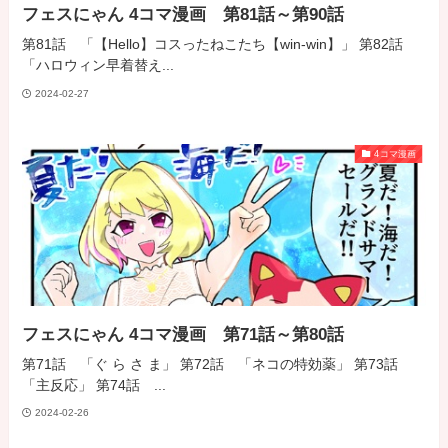
フェスにゃん 4コマ漫画 第81話～第90話
第81話 「【Hello】コスったねこたち【win-win】」 第82話
「ハロウィン早着替え...
2024-02-27
4コマ漫画
フェスにゃん 4コマ漫画 第71話～第80話
第71話 「ぐ ら さ ま」 第72話 「ネコの特効薬」 第73話
「主反応」 第74話 ...
2024-02-26