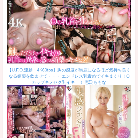
【U.F.O.連動・4K60fps】胸の感度が馬鹿になるほど気持ち良く
なる媚薬を飲ませて・・・ エンドレス乳責めでイキまくり！O
カップキメセク乳イキ！！ 恋渕ももな