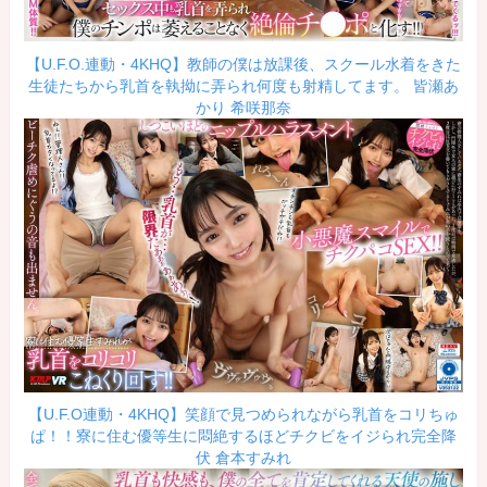
【U.F.O.連動・4KHQ】教師の僕は放課後、スクール水着をきた
生徒たちから乳首を執拗に弄られ何度も射精してます。 皆瀬あ
かり 希咲那奈
【U.F.O連動・4KHQ】笑顔で見つめられながら乳首をコリちゅ
ぱ！！寮に住む優等生に悶絶するほどチクビをイジられ完全降
伏 倉本すみれ