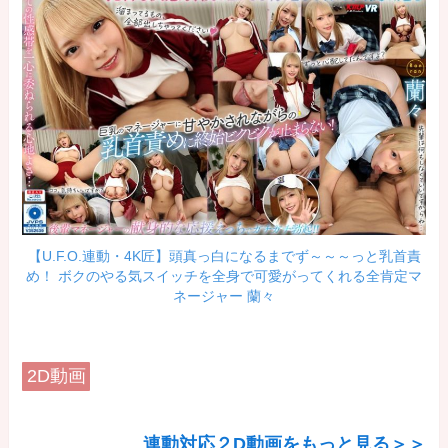
【U.F.O.連動・4K匠】頭真っ白になるまでず～～～っと乳首責
め！ ボクのやる気スイッチを全身で可愛がってくれる全肯定マ
ネージャー 蘭々
2D動画
連動対応２D動画をもっと見る＞＞