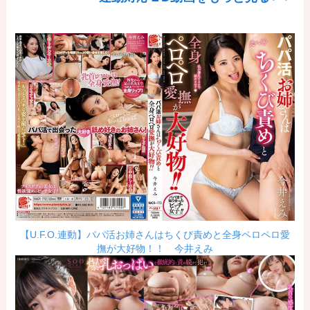
【U.F.O.連動】パパ活お姉さんはちくび責めと全身ペロペロ愛
撫が大好物！！ 今井えみ