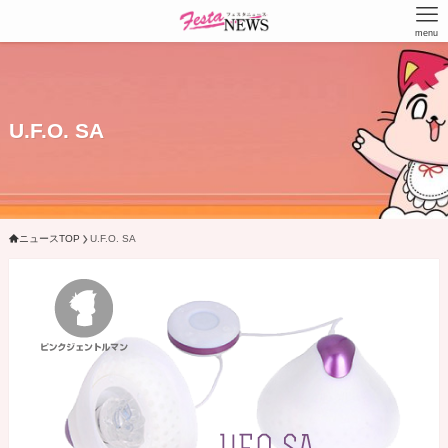
menu
U.F.O. SA
ニュースTOP
U.F.O. SA