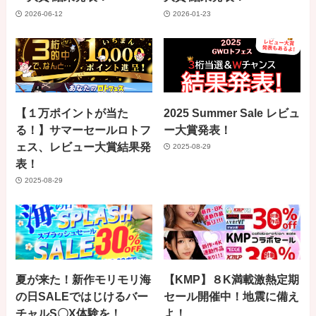
2026-06-12
2026-01-23
【１万ポイントが当た
2025 Summer Sale レビュ
る！】サマーセールロトフ
ー大賞発表！
ェス、レビュー大賞結果発
2025-08-29
表！
2025-08-29
夏が来た！新作モリモリ海
【KMP】８K満載激熱定期
の日SALEではじけるバー
セール開催中！地震に備え
チャルS〇X体験を！
よ！