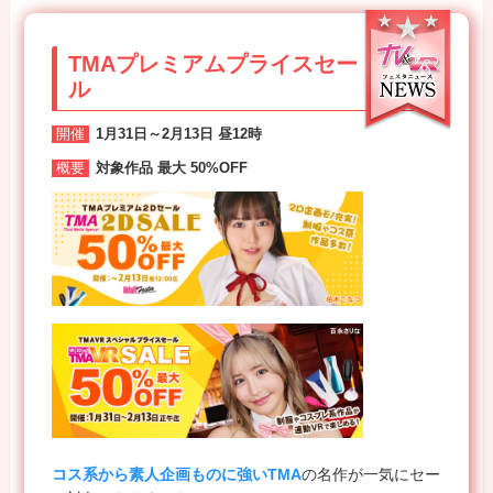
TMAプレミアムプライスセー
ル
開催
1月31日～2月13日 昼12時
概要
対象作品 最大 50%OFF
コス系から素人企画ものに強いTMA
の名作が一気にセー