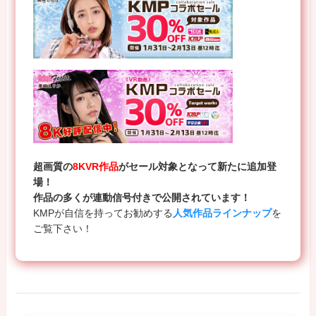
超画質の
8KVR作品
がセール対象となって新たに追加登
場！
作品の多くが連動信号付きで公開されています！
KMPが自信を持ってお勧めする
人気作品ラインナップ
を
ご覧下さい！