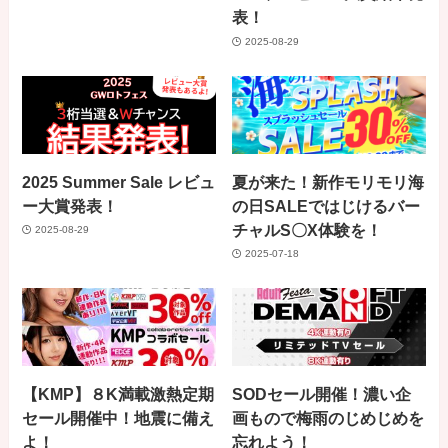
表！
2025-08-29
2025 Summer Sale レビュ
夏が来た！新作モリモリ海
ー大賞発表！
の日SALEではじけるバー
チャルS〇X体験を！
2025-08-29
2025-07-18
【KMP】８K満載激熱定期
SODセール開催！濃い企
セール開催中！地震に備え
画もので梅雨のじめじめを
よ！
忘れよう！