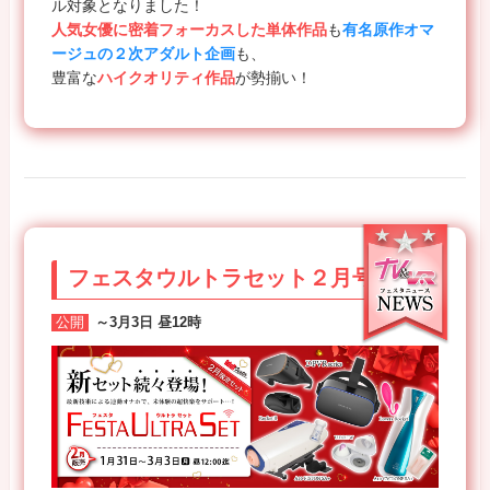
ル対象となりました！
人気女優に密着フォーカスした単体作品
も
有名原作オマ
ージュの２次アダルト企画
も、
豊富な
ハイクオリティ作品
が勢揃い！
フェスタウルトラセット２月号
公開
～3月3日 昼12時