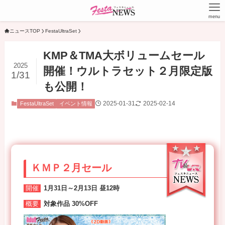
menu
ニュースTOP
FestaUltraSet
KMP＆TMA大ボリュームセール
2025
開催！ウルトラセット２月限定版
1/31
も公開！
2025-01-31
2025-02-14
FestaUltraSet
イベント情報
ＫＭＰ２月セール
開催
1月31日～2月13日 昼12時
概要
対象作品 30%OFF