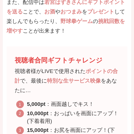
また、配信中は
若宮はずきさんにギフトポイント
を送る
ことで、
お酒
や
おつまみ
を
プレゼント
して
楽しんでもらったり、
野球拳ゲーム
の
挑戦回数を
増やす
ことが出来ます！
視聴者合同ギフトチャレンジ
視聴者様がLIVEで使用された
ポイントの合
計
で、最後に
特別な生サービス映像
をあな
たに…
5,000pt
：画面越しでキス！
10,000pt
：おっぱいを画面にアップ！
(下着着用)
15,000pt
：お尻を画面にアップ！(下