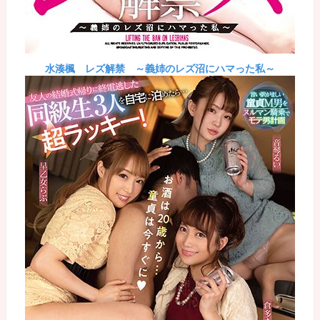
水湊楓 レズ解禁 ～義姉のレズ沼にハマった私～