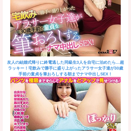
友人の結婚式帰りに終電逃した同級生3人を自宅に泊めたら…超
ラッキー！宅飲みで勝手に盛り上がったアラサー女子達が30歳
手前の童貞を筆おろしする朝までナマ中出しSEX！