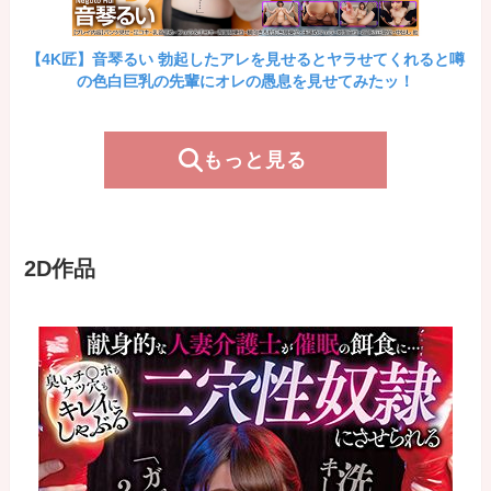
【4K匠】音琴るい 勃起したアレを見せるとヤラせてくれると噂
の色白巨乳の先輩にオレの愚息を見せてみたッ！
もっと見る
2D作品