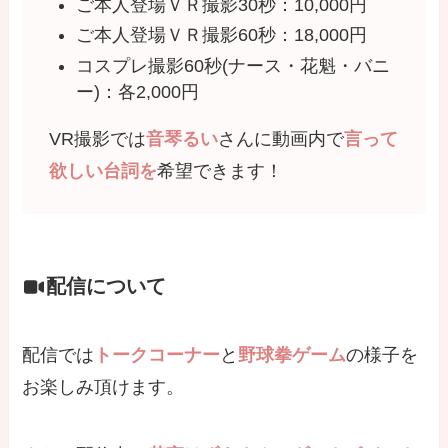
ご本人登場ＶＲ撮影30秒：10,000円
ご本人登場ＶＲ撮影60秒：18,000円
コスプレ撮影60秒(ナース・花魁・バニ
ー)：各2,000円
VR撮影では
音琴るい
さんに動画内で
言って
欲しい台詞を
希望できます！
配信について
配信では
トークコーナー
と
野球拳ゲーム
の様子を
お楽しみ頂けます。