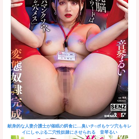
献身的な人妻介護士が催眠の餌食に…臭いチ○ポもケツ穴もキレ
イにしゃぶる二穴性奴隷にさせられる 音琴るい