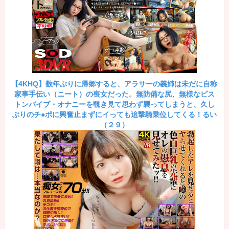
【4KHQ】数年ぶりに帰郷すると、アラサーの義姉は未だに自称
家事手伝い（ニート）の喪女だった。無防備な尻、無様なピス
トンバイブ・オナニーを覗き見て思わず襲ってしまうと、久し
ぶりのチ●ポに興奮止まずにイっても追撃騎乗位してくる！るい
（２９）